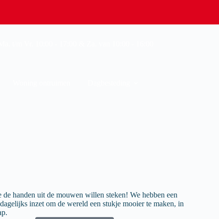
a. t/m Vr. 10:00 - 17:00 & Za. van 10:00 - 16:00
Woning ontruimen
Dagbesteding
die de handen uit de mouwen willen steken! We hebben een
 dagelijks inzet om de wereld een stukje mooier te maken, in
ap.