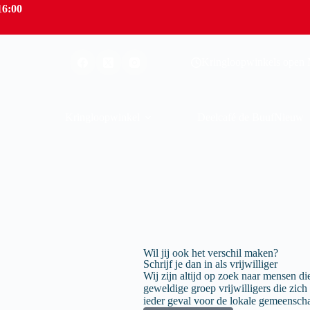
16:00
Kringloopwinkels open M
Kringloopwinkel
Deelcafé de Buuf
Nieuw
Wil jij ook het verschil maken?
Schrijf je dan in als vrijwilliger
Wij zijn altijd op zoek naar mensen 
geweldige groep vrijwilligers die zich
ieder geval voor de lokale gemeensch