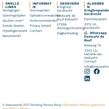
SNELLE
INFORMAT
GEGEVENS
ALGEMEE
LINKS
IE
N
Kringloop
Vestigingen
Voorwaarden
Kringloopwink
Dordrecht
Dordrecht
Openingstijden
Ophaalvoorwaarden
Deelcafé de
Eemsteynplein
Buuf Ambacht
Spullen over?
Actievoorwaarden
3312 JA,
STERK
Goede doelen
Privacy beleid
Dordrecht
Woningontruiming
Vrijwilligerswerk
Contact
Whatsapp
Dagbesteding
Nieuwsbrief
Deelcafé de
Buuf
Reeweg 79
3343 LG,
Hendrik-Ido-
Ambacht
Contact
info@nieuwehoo
© Auteursrecht 2025 Stichting Nieuwe Hoop |
Disclaimer
|
Website gedoneerd
door Make it Matter