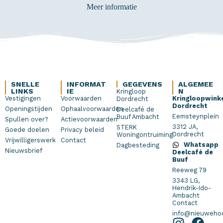
Meer informatie
SNELLE
INFORMAT
GEGEVENS
ALGEMEE
LINKS
IE
N
Kringloop
Vestigingen
Voorwaarden
Kringloopwink
Dordrecht
Dordrecht
Openingstijden
Ophaalvoorwaarden
Deelcafé de
Eemsteynplein
Buuf Ambacht
Spullen over?
Actievoorwaarden
3312 JA,
STERK
Goede doelen
Privacy beleid
Dordrecht
Woningontruiming
Vrijwilligerswerk
Contact
Whatsapp
Dagbesteding
Nieuwsbrief
Deelcafé de
Buuf
Reeweg 79
3343 LG,
Hendrik-Ido-
Ambacht
Contact
info@nieuwehoo