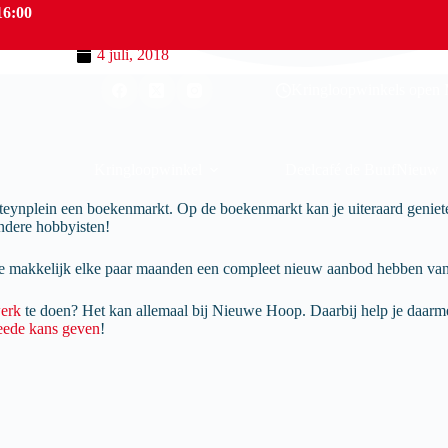
16:00
4 juli, 2018
Kringloopwinkels open M
Kringloopwinkel
Deelcafé de Buuf
Nieuw
nplein een boekenmarkt. Op de boekenmarkt kan je uiteraard genieten 
andere hobbyisten!
 makkelijk elke paar maanden een compleet nieuw aanbod hebben va
werk
te doen? Het kan allemaal bij Nieuwe Hoop. Daarbij help je daarm
eede kans geven
!