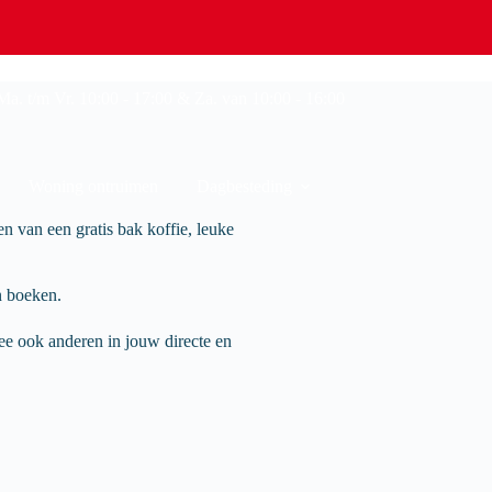
a. t/m Vr. 10:00 - 17:00 & Za. van 10:00 - 16:00
Woning ontruimen
Dagbesteding
van een gratis bak koffie, leuke
n boeken.
ee ook anderen in jouw directe en