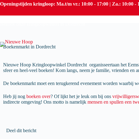
Openingstijden kringloop: Ma.t/m vr.: 10:00 - 17:00 | Za.: 10:00 - 
Boekenmarkt in Dordrecht
Bezoek onze kringloopwinkel in
Dordrecht
Boekenmarkt in Dordrecht
Nieuwe Hoop Kringloopwinkel Dordrecht organisseertaan het Eemstey
sfeer en heel-veel boeken! Kom langs, neem je familie, vrienden en 
De boekenmarkt moet een terugkerend evenement worden waarbij we
Heb jij nog
boeken over
? Of lijkt het je leuk om bij ons
vrijwilligers
indirecte omgeving! Ons motto is namelijk
mensen en spullen een tw
Deel dit bericht