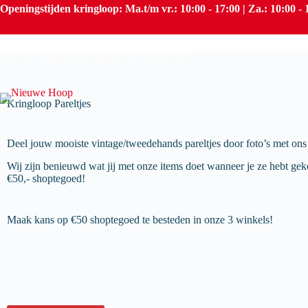
Openingstijden kringloop: Ma.t/m vr.: 10:00 - 17:00 | Za.: 10:00 - 
Kringloop Pareltjes
Bezoek onze kringloopwinkel in
Dordrecht
Kringloop Pareltjes
Deel jouw mooiste vintage/tweedehands pareltjes door foto’s met ons 
Wij zijn benieuwd wat jij met onze items doet wanneer je ze hebt ge
€50,- shoptegoed!
Maak kans op €50 shoptegoed te besteden in onze 3 winkels!