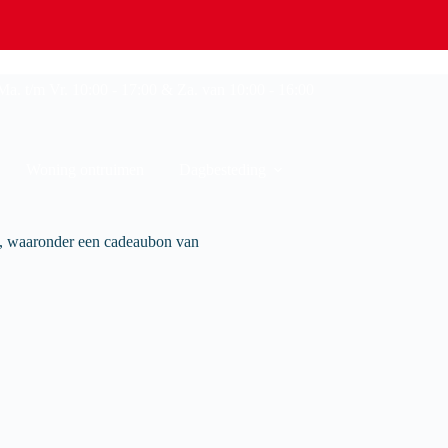
a. t/m Vr. 10:00 - 17:00 & Za. van 10:00 - 16:00
Woning ontruimen
Dagbesteding
en, waaronder een cadeaubon van