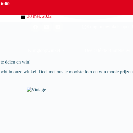
16:00
30 mei, 2022
Kringloopwinkels open M
Kringloopwinkel
Deelcafé de Buuf
Nieuw
te delen en win!
kocht in onze winkel. Deel met ons je mooiste foto en win mooie prijz