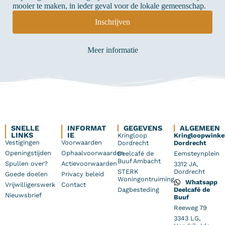
mooier te maken, in ieder geval voor de lokale gemeenschap.
Inschrijven
Meer informatie
SNELLE
INFORMAT
GEGEVENS
ALGEMEEN
LINKS
IE
Kringloop
Kringloopwinke
Vestigingen
Voorwaarden
Dordrecht
Dordrecht
Openingstijden
Ophaalvoorwaarden
Deelcafé de
Eemsteynplein
Buuf Ambacht
Spullen over?
Actievoorwaarden
3312 JA,
STERK
Dordrecht
Goede doelen
Privacy beleid
Woningontruiming
Whatsapp
Vrijwilligerswerk
Contact
Dagbesteding
Deelcafé de
Nieuwsbrief
Buuf
Reeweg 79
3343 LG,