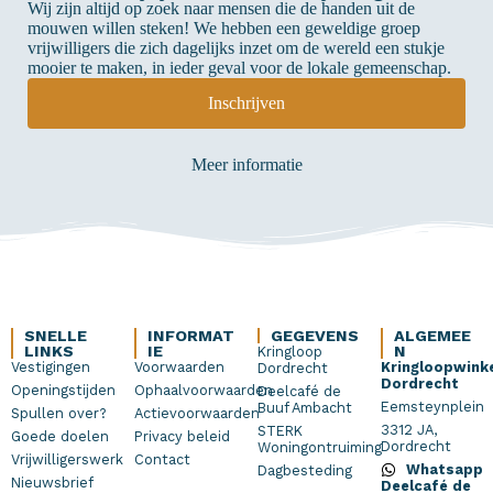
Wij zijn altijd op zoek naar mensen die de handen uit de
mouwen willen steken! We hebben een geweldige groep
vrijwilligers die zich dagelijks inzet om de wereld een stukje
mooier te maken, in ieder geval voor de lokale gemeenschap.
Inschrijven
Meer informatie
SNELLE
INFORMAT
GEGEVENS
ALGEMEE
LINKS
IE
N
Kringloop
Vestigingen
Voorwaarden
Kringloopwink
Dordrecht
Dordrecht
Openingstijden
Ophaalvoorwaarden
Deelcafé de
Eemsteynplein
Buuf Ambacht
Spullen over?
Actievoorwaarden
3312 JA,
STERK
Goede doelen
Privacy beleid
Dordrecht
Woningontruiming
Vrijwilligerswerk
Contact
Whatsapp
Dagbesteding
Nieuwsbrief
Deelcafé de