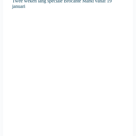
Twee weken lang speciale Brocante Markt vanaf 19
januari