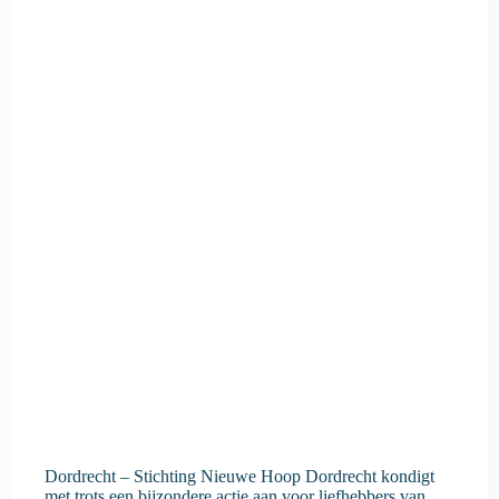
Dordrecht – Stichting Nieuwe Hoop Dordrecht kondigt
met trots een bijzondere actie aan voor liefhebbers van