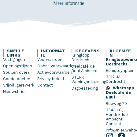
Meer informatie
SNELLE
INFORMAT
GEGEVENS
ALGEMEE
LINKS
IE
N
Kringloop
Vestigingen
Voorwaarden
Kringloopwink
Dordrecht
Dordrecht
Openingstijden
Ophaalvoorwaarden
Deelcafé de
Eemsteynplein
Buuf Ambacht
Spullen over?
Actievoorwaarden
3312 JA,
STERK
Goede doelen
Privacy beleid
Dordrecht
Woningontruiming
Vrijwilligerswerk
Contact
Whatsapp
Dagbesteding
Nieuwsbrief
Deelcafé de
Buuf
Reeweg 79
3343 LG,
Hendrik-Ido-
Ambacht
Contact
info@nieuwehoo