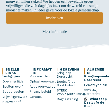
mouwen willen steken! We hebben een geweldige groep
vrijwilligers die zich dagelijks inzet om de wereld een stukje
mooier te maken, in ieder geval voor de lokale gemeenschap.
Inschrijven
Meer informatie
SNELLE
INFORMAT
GEGEVENS
ALGEMEE
LINKS
IE
N
Kringloop
Vestigingen
Voorwaarden
Kringloopwink
Dordrecht
Dordrecht
Openingstijden
Ophaalvoorwaarden
Deelcafé de
Eemsteynplein
Buuf Ambacht
Spullen over?
Actievoorwaarden
3312 JA,
STERK
Goede doelen
Privacy beleid
Dordrecht
Woningontruiming
Vrijwilligerswerk
Contact
Whatsapp
Dagbesteding
Nieuwsbrief
Deelcafé de
Buuf